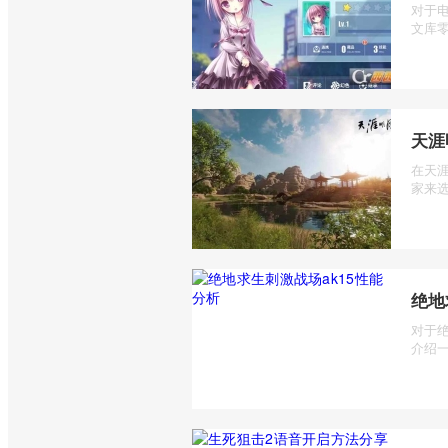
对于
文库零
天涯
在天
家来选
绝地
对于
介绍一