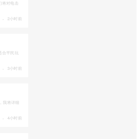
们将对电击
·
2小时前
适合平民玩
·
3小时前
，我将详细
·
4小时前