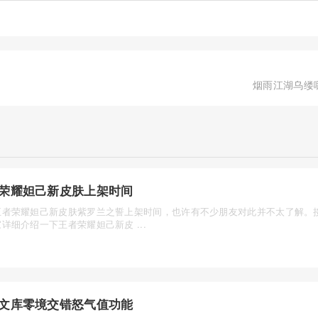
烟雨江湖乌缕
荣耀妲己新皮肤上架时间
王者荣耀妲己新皮肤紫罗兰之誓上架时间，也许有不少朋友对此并不太了解。
详细介绍一下王者荣耀妲己新皮 ...
文库零境交错怒气值功能