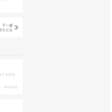
下一篇
哪里采集
接下来我将
·
49分钟前