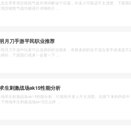
电击文库零境交错怒气值作用详解这个话题，许多人可能还不太清楚。下面我
境交错怒气值功能进行详细的介 ...
明月刀手游平民职业推荐
涯明月刀手游中玩家可以选择的职业很多，有很多的职业不适合新手或者是不
择的，下面我们就来一起看一下 ...
求生刺激战场ak15性能分析
绝地求生刺激战场ak15性能分析，可能有许多人不太清楚。在接下来的内容中
下绝地求生刺激战场ak15怎么样 ...