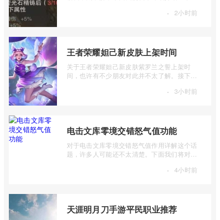
耀大天使雷之迷宫地图攻略，有兴趣的朋 ...
·
2小时前
王者荣耀妲己新皮肤上架时间
关于王者荣耀妲己新皮肤紫罗兰之誓上架时
间，也许有不少朋友对此并不太了解。接下来
我将为大家详细介绍一下王者荣耀妲己新皮
·
3小时前
...
电击文库零境交错怒气值功能
对于电击文库零境交错怒气值作用详解这个话
题，许多人可能还不太清楚。下面我们将对电
击文库零境交错怒气值功能进行详细的介 ...
·
4小时前
天涯明月刀手游平民职业推荐