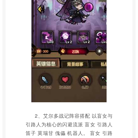
2、艾尔多战记阵容搭配 以盲女与
引路人为核心的闪避流派 盲女 引路人
笛子 莫瑞甘 傀儡 机器人。 盲女 引路