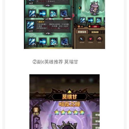
②副c英雄推荐 莫瑞甘