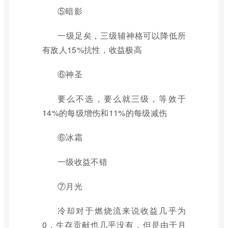
⑤暗影
一级足矣，三级辅神格可以降低所
有敌人15%抗性，收益极高
⑥神圣
要么不选，要么就三级，等效于
14%的每级增伤和11%的每级减伤
⑥冰霜
一级收益不错
⑦月光
冷却对于燃烧流来说收益几乎为
0，生存贡献也几乎没有，但是由于月