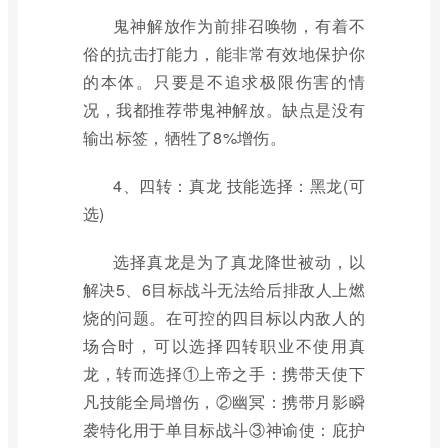
鬼神解放作为前排召唤物，有着不
俗的抗击打能力，能非常有效地保护你
的本体。只要是不追求极限伤害的情
况，我都推荐带鬼神解放。缺点是没有
输出标签，牺牲了8%增伤。
4、四转：真龙 技能选择：黑龙(可
选)
选择真龙是为了真龙降世被动，以
解决5、6目标战斗无法给后排敌人上燃
烧的问题。在可控的四目标以内敌人的
场合时，可以选择四转职业不使用真
龙，转而选择①上帝之手：携带天使下
凡技能全局增伤，②幽冥：携带月影瞬
袭特化用于单目标战斗③神谕使：庇护