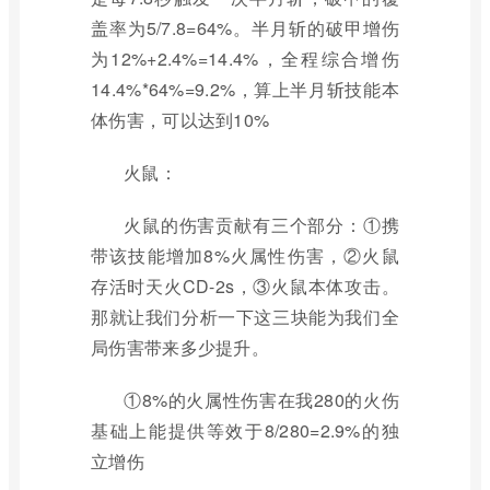
盖率为5/7.8=64%。半月斩的破甲增伤
为12%+2.4%=14.4%，全程综合增伤
14.4%*64%=9.2%，算上半月斩技能本
体伤害，可以达到10%
火鼠：
火鼠的伤害贡献有三个部分：①携
带该技能增加8%火属性伤害，②火鼠
存活时天火CD-2s，③火鼠本体攻击。
那就让我们分析一下这三块能为我们全
局伤害带来多少提升。
①8%的火属性伤害在我280的火伤
基础上能提供等效于8/280=2.9%的独
立增伤