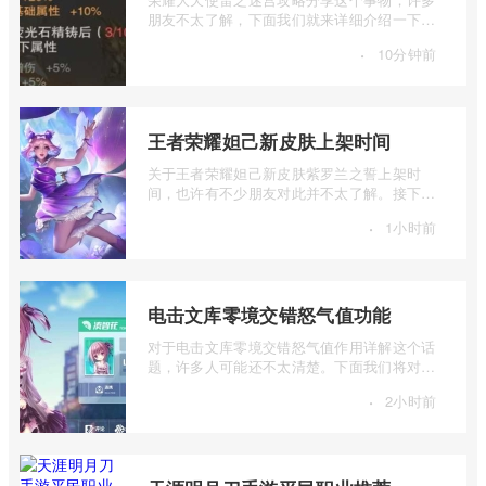
朋友不太了解，下面我们就来详细介绍一下荣
耀大天使雷之迷宫地图攻略，有兴趣的朋 ...
·
10分钟前
王者荣耀妲己新皮肤上架时间
关于王者荣耀妲己新皮肤紫罗兰之誓上架时
间，也许有不少朋友对此并不太了解。接下来
我将为大家详细介绍一下王者荣耀妲己新皮
·
1小时前
...
电击文库零境交错怒气值功能
对于电击文库零境交错怒气值作用详解这个话
题，许多人可能还不太清楚。下面我们将对电
击文库零境交错怒气值功能进行详细的介 ...
·
2小时前