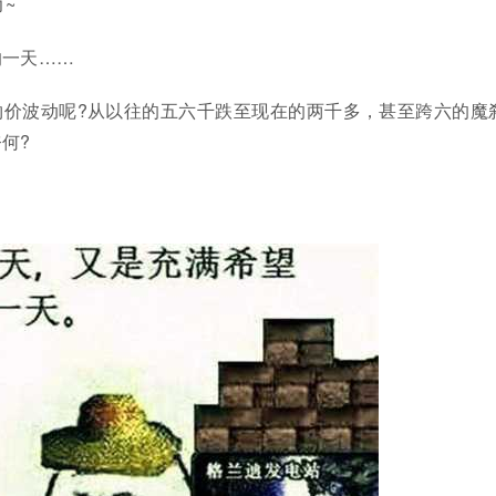
~
的一天……
物价波动呢?从以往的五六千跌至现在的两千多，甚至跨六的魔
何?