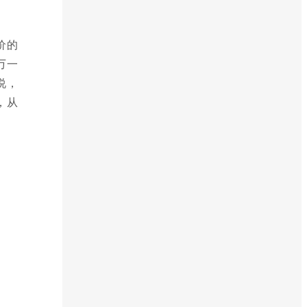
价的
万一
说，
，从