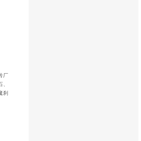
砖厂
石、
魔刹