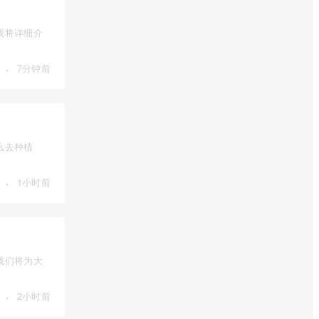
我将详细介
·
7分钟前
么去种植
·
1小时前
我们将为大
·
2小时前