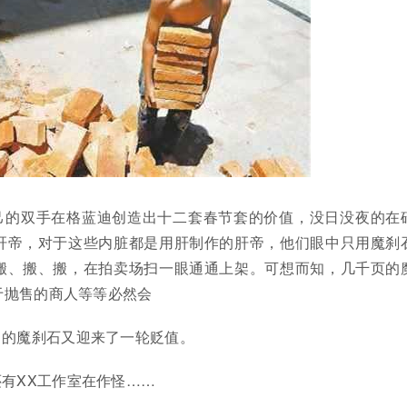
己的双手在格蓝迪创造出十二套春节套的价值，没日没夜的在
肝帝，对于这些内脏都是用肝制作的肝帝，他们眼中只用魔刹
搬、搬、搬，在拍卖场扫一眼通通上架。可想而知，几千页的
于抛售的商人等等必然会
中的魔刹石又迎来了一轮贬值。
有XX工作室在作怪……