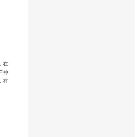
，在
三神
，有