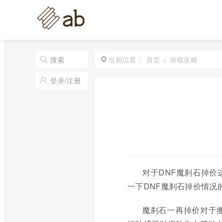
首页
>
游戏攻略
搜索
当前位置：
登录/注册
对于DNF魔刹石掉
一下DNF魔刹石掉价情
魔刹石一再掉价对于