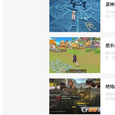
原神
关于
绍一下
悠长
悠长
它，其
绝地
绝地
家详细