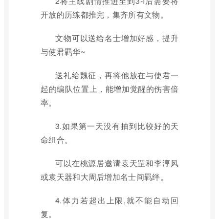
2将主线剧情推进至到3-I后需要将
开放的历练都推完，集齐所有文物。
文物可以送给名士增加好感，提升
与使君羁华~
送礼给魏征，再将他放在与使君一
起的编队位置上，能增加觉醒的伤害倍
率。
3.如果第一天没有抽到比较好的天
命组合。
可以在桃源居邀请袁天罡和李淳风
或袁天器和大周后增加名士间羁绊。
4.体力若超出上限,就不能自动回
复。