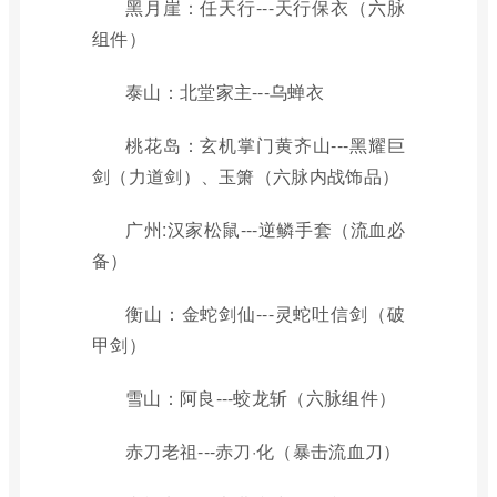
黑月崖：任天行---天行保衣（六脉
组件）
泰山：北堂家主---乌蝉衣
桃花岛：玄机掌门黄齐山---黑耀巨
剑（力道剑）、玉箫（六脉内战饰品）
广州:汉家松鼠---逆鳞手套（流血必
备）
衡山：金蛇剑仙---灵蛇吐信剑（破
甲剑）
雪山：阿良---蛟龙斩（六脉组件）
赤刀老祖---赤刀·化（暴击流血刀）