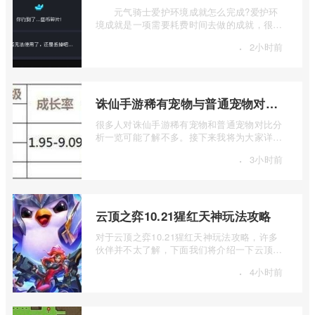
元气骑士爱护环境成就怎么完成?爱护环
境成就是一项需要耗费时间去做的成就，很多
玩家还不知道具体触发条件，一起来看看 ...
·
2小时前
诛仙手游稀有宠物与普通宠物对比分析
很多人对诛仙手游稀有宠物和普通宠物对比分
析一览可能了解不多。接下来我将为大家详细
解释一下诛仙手游稀有宠物与普通宠物对 ...
·
3小时前
云顶之弈10.21猩红天神玩法攻略
对于云顶之弈10.21猩红天神玩法攻略，许多
伙伴并不太了解，下面我们将介绍一下云顶之
弈10.21猩红天神如何玩，有兴趣的伙伴可 ...
·
4小时前