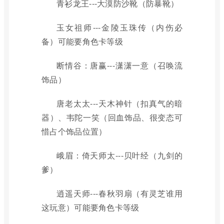
青衫龙王---大漠防沙靴（防暴靴）
玉女祖师---金陵玉珠传（内伤必
备）可能要角色卡等级
断情谷：唐赢---潇潇一意（召唤流
饰品）
唐老太太---天木神针（扣真气的暗
器）、韦陀一笑（回血饰品、很变态可
惜占个饰品位置）
峨眉：倚天师太---贝叶经（九剑的
爹）
逍遥天师---春秋羽扇（有灵芝谁用
这玩意）可能要角色卡等级