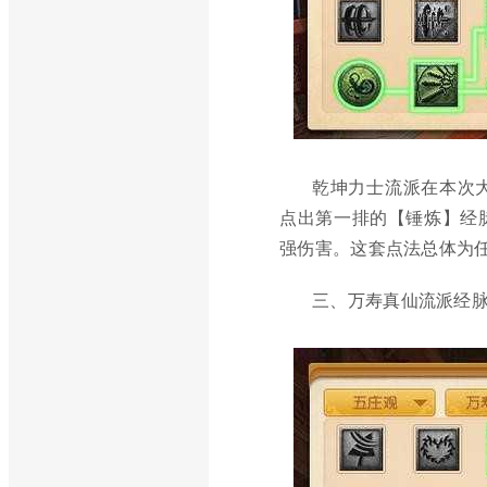
乾坤力士流派在本次
点出第一排的【锤炼】经
强伤害。这套点法总体为
三、万寿真仙流派经