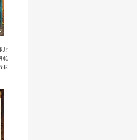
派封
月乾
行权