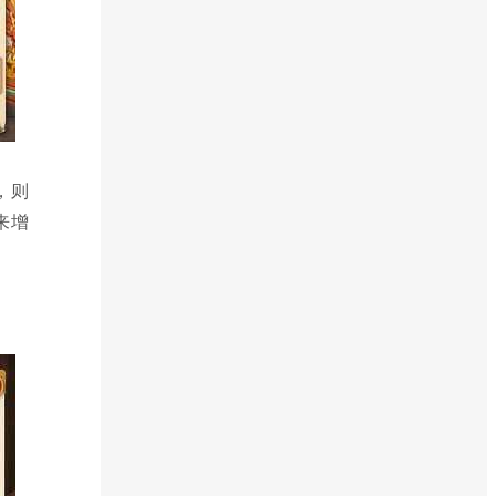
，则
来增