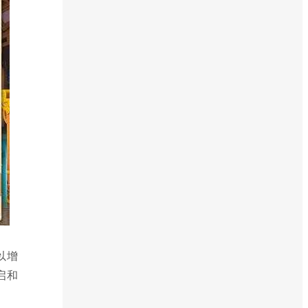
以增
启和