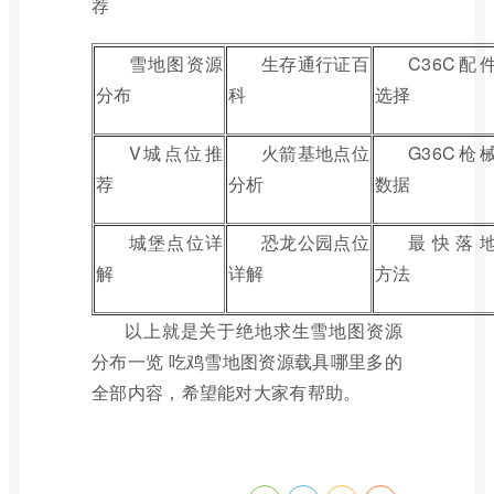
荐
雪地图资源
生存通行证百
C36C配
分布
科
选择
V城点位推
火箭基地点位
G36C枪
荐
分析
数据
城堡点位详
恐龙公园点位
最快落
解
详解
方法
以上就是关于绝地求生雪地图资源
分布一览 吃鸡雪地图资源载具哪里多的
全部内容，希望能对大家有帮助。