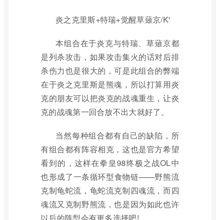
炎之克里斯+特瑞+觉醒草薙京/K'
本组合在于炎克与特瑞、草薙京都
是列杀攻击，如果攻击集火的话对后排
杀伤力也是很大的，可是此组合的弊端
在于炎之克里斯是熊魂，所以打算用炎
克的朋友可以把炎克的战魂重生，让炎
克的战魂第一回合放不出大就好了。
当然每种组合都有自己的缺陷，所
有组合都有阵容相克，这也是官方希望
看到的，这样在拳皇98终极之战OL中
也形成了一条循环型食物链——野熊流
克制龟蛇流，龟蛇流克制四魂流，而四
魂流又克制野熊流，也是因为如此也许
以后的阵型会有更多选择吧!