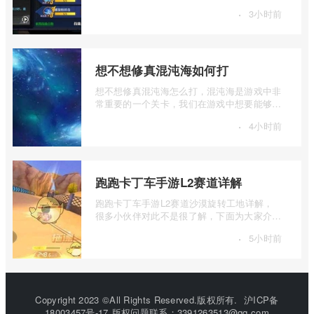
介绍一下街霸对决嘉米怎么加点，如果你 ...
·
3小时前
想不想修真混沌海如何打
想不想修真混沌海怎么打，混沌海是游戏中非
常重要的一个关卡，我们在游戏中想要能够顺
利的过关，就需要对关卡的机制有一个了 ...
·
4小时前
跑跑卡丁车手游L2赛道详解
跑跑卡丁车手游L2赛道沙漠旋转工地详解，
很多小伙伴对此不是很了解，下面为大家介绍
一下跑跑卡丁车手游L2赛道详解，感兴趣的
·
5小时前
...
Copyright 2023 ©All Rights Reserved.版权所有.
沪ICP备
18003457号-17
版权问题联系：3391263513@qq.com