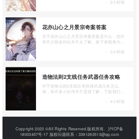
·
2小时前
花亦山心之月景宗奇案答案
关于花亦山心之月景宗奇案答案是什么，也许
有不少朋友对此并不太了解。接下来我将为大
家详细介绍一下花亦山心之月景宗奇案答 ...
·
3小时前
造物法则2支线任务武器任务攻略
对于造物法则2支线任务防身武器任务怎么
做，有许多小伙伴并不是很了解，下面我们来
详细介绍一下造物法则2支线任务武器任务攻
·
4小时前
...
Copyright 2023 ©All Rights Reserved.版权所有.
沪ICP备
18003457号-17
版权问题联系：3391263513@qq.com