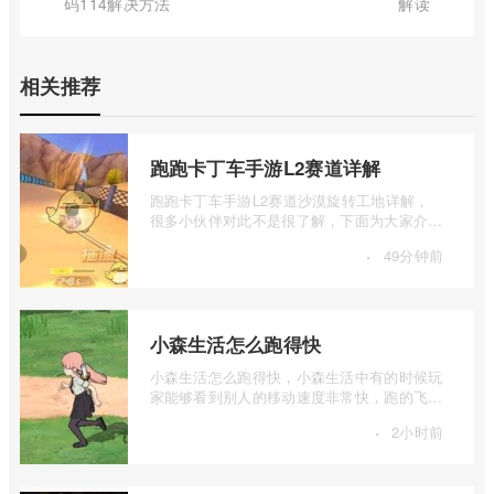
码114解决方法
解读
相关推荐
跑跑卡丁车手游L2赛道详解
跑跑卡丁车手游L2赛道沙漠旋转工地详解，
很多小伙伴对此不是很了解，下面为大家介绍
一下跑跑卡丁车手游L2赛道详解，感兴趣的
·
49分钟前
...
小森生活怎么跑得快
小森生活怎么跑得快，小森生活中有的时候玩
家能够看到别人的移动速度非常快，跑的飞
起，那么这个是什么原因呢，其实这个里面
·
2小时前
...