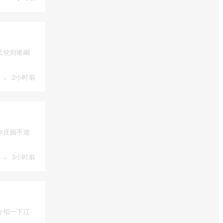
又轮到谁崛
·
2小时前
尔庄园手游
·
3小时前
介绍一下江