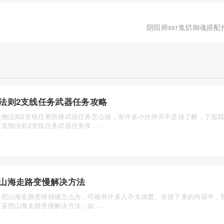
阴阳师ssr鬼切御魂搭配
法则2支线任务武器任务攻略
造物法则2支线任务防身武器任务怎么做，有许多小伙伴并不是很了解，下面
造物法则2支线任务武器任务攻 ...
山海走路变慢解决方法
妄想山海走路变得很慢怎么办，可能有许多人不太清楚。在接下来的内容中，
妄想山海走路变慢解决方法，如 ...