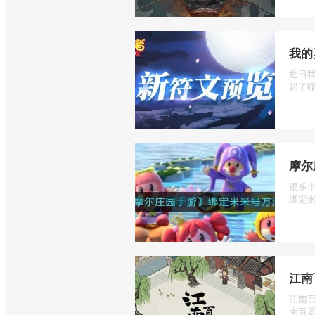
我的
近日
起了呢
摩尔
很多
绑定米
江南
江南
南百景