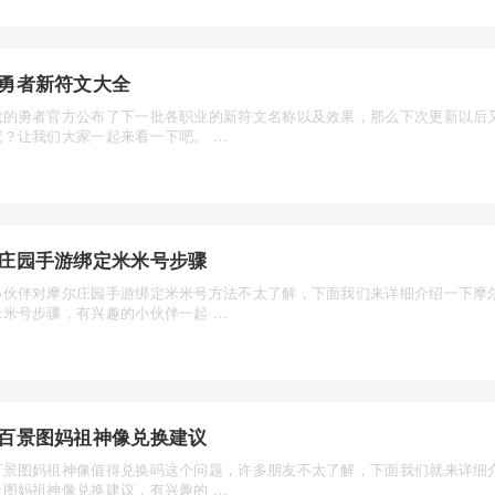
勇者新符文大全
我的勇者官方公布了下一批各职业的新符文名称以及效果，那么下次更新以后
？让我们大家一起来看一下吧。 ...
庄园手游绑定米米号步骤
小伙伴对摩尔庄园手游绑定米米号方法不太了解，下面我们来详细介绍一下摩
米号步骤，有兴趣的小伙伴一起 ...
百景图妈祖神像兑换建议
百景图妈祖神像值得兑换吗这个问题，许多朋友不太了解，下面我们就来详细
图妈祖神像兑换建议，有兴趣的 ...