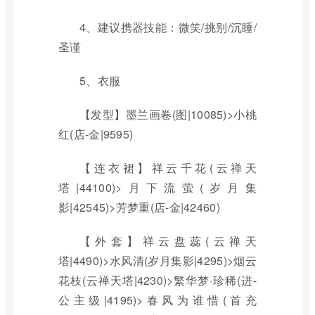
4、建议携器技能：微笑/挑别/沉睡/
圣谨
5、衣服
【发型】墨兰画卷(图|10085)>小桃
红(店-金|9595)
【连衣裙】祥云千花(云禅天
塔|44100)>月下流萤(岁月集
影|42545)>芳梦重(店-金|42460)
【外套】祥云盘蕊(云禅天
塔|4490)>水风清(岁月集影|4295)>烟云
花枝(云禅天塔|4230)>繁华梦·珍稀(进-
公主级|4195)>春风为谁惜(首充