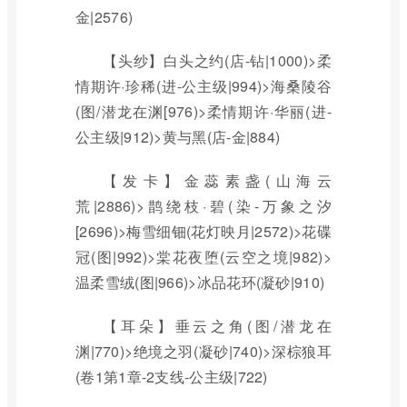
金|2576)
【头纱】白头之约(店-钻|1000)>柔
情期许·珍稀(进-公主级|994)>海桑陵谷
(图/潜龙在渊[976)>柔情期许·华丽(进-
公主级|912)>黄与黑(店-金|884)
【发卡】金蕊素盏(山海云
荒|2886)>鹊绕枝·碧(染-万象之汐
[2696)>梅雪细钿(花灯映月|2572)>花碟
冠(图|992)>棠花夜堕(云空之境|982)>
温柔雪绒(图|966)>冰品花环(凝砂|910)
【耳朵】垂云之角(图/潜龙在
渊|770)>绝境之羽(凝砂|740)>深棕狼耳
(卷1第1章-2支线-公主级|722)