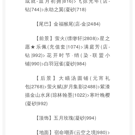
成就-血月初拥|816)>飞掠光年(店-
钻|744)>永劫之翼(凝砂|718)
【尾巴】金福猴尾(店-金|2484)
【前景】萤火(缥缈轩|2808)>星之
愿★乐佩(充值套|1074)>满庭芳(店-
钻|992)>花开时节·绡(染-联盟小
铺|990)>白羽冠雀(凝砂|984)
【后景】大瞄汤圆铺(元宵礼
包|2768)>萤火赋(岁月集影|2488)>紫漆
描金山水床(琼林翰墨|1022)>寒叶晚樱
(凝砂|992)
【顶饰】五月玫瑰(凝砂|994)
【地面】宿命嘲弄(云空之境|980)>