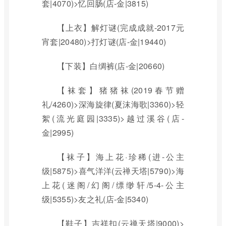
套|4070)>忆回肠(店-金|3815)
【上衣】解灯谜(完成成就-2017元
宵套|20480)>打灯谜(店-金|19440)
【下装】白绸裤(店-金|20660)
【袜套】猪猪袜(2019春节赠
礼/4260)>深海旋律(夏沫海歌|3360)>轻
絮(流光庭园|3335)>越过溪谷(店-
金|2995)
【袜子】海上花·珍稀(进-公主
级|5875)>喜气洋洋(云禅天塔|5790)>海
上花(迷阁/幻阁/缥缈轩/5-4-公主
级|5355)>友之礼(店-金|5340)
【鞋子】吉祥扣(云禅天塔|9000)>