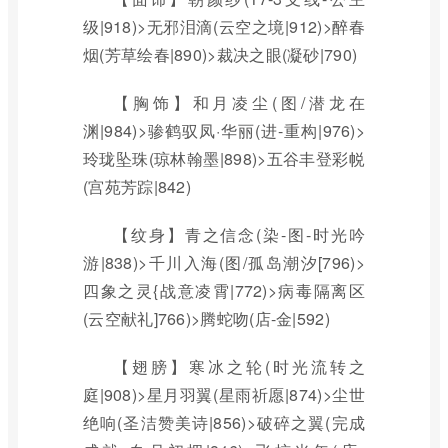
级|918)>无邪泪滴(云空之境|912)>醉春
烟(芳草绘春|890)>裁决之眼(凝砂|790)
【胸饰】和月凌尘(图/潜龙在
渊|984)>骖鹤驭凤·华丽(进-重构|976)>
玲珑坠珠(琼林翰墨|898)>五谷丰登彩帨
(宫苑芳踪|842)
【纹身】青之信念(染-图-时光吟
游|838)>千川入海(图/孤岛潮汐[796)>
四象之灵{战意凌霄|772)>病毒隔离区
(云空献礼]766)>腾蛇吻(店-金|592)
【翅膀】寒冰之轮(时光流转之
庭|908)>星月羽翼(星雨祈愿|874)>尘世
绝响(圣洁赞美诗|856)>破碎之翼(完成