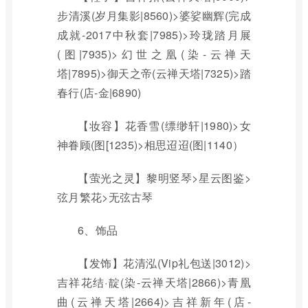
步清溪(岁月集影|8560)>婆娑幽辉(完成
成就-2017中秋套|7985)>玲珑踏月展
(图|7935)>幻世之凰(染-云禅天
塔|7895)>御天之帝(云禅天塔|7325)>踏
春行(店-金|6890)
【妆容】花香雪(缥缈轩|1980)>女
神眷顾(图[1235)>相思迢迢(图|1140）
【萤光之灵】黎明竖琴>星云图鉴>
弦月繁花>无弦古琴
6、饰品
【发饰】花清泓(Vip礼包送|3012)>
吉祥花结·靛(染-云禅天塔|2866)>青凰
曲(云禅天塔|2664)>吉祥新年(店-