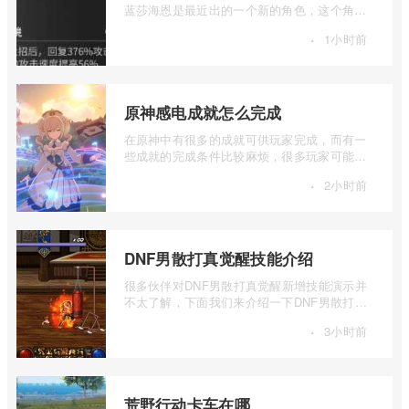
蓝莎海恩是最近出的一个新的角色，这个角色
的强度还是可以的，不过有的玩家不知道 ...
·
1小时前
原神感电成就怎么完成
在原神中有很多的成就可供玩家完成，而有一
些成就的完成条件比较麻烦，很多玩家可能都
还不知道感电成就要怎么完成，下面我们 ...
·
2小时前
DNF男散打真觉醒技能介绍
很多伙伴对DNF男散打真觉醒新增技能演示并
不太了解，下面我们来介绍一下DNF男散打真
觉醒技能，有兴趣的伙伴可以一起来看看。
·
3小时前
...
荒野行动卡车在哪