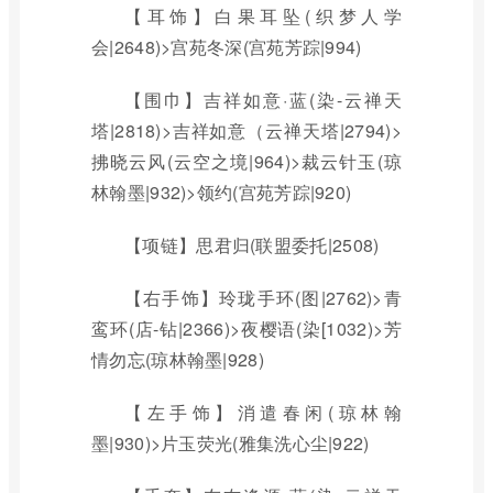
【耳饰】白果耳坠(织梦人学
会|2648)>宫苑冬深(宫苑芳踪|994)
【围巾】吉祥如意·蓝(染-云禅天
塔|2818)>吉祥如意（云禅天塔|2794)>
拂晓云风(云空之境|964)>裁云针玉(琼
林翰墨|932)>领约(宫苑芳踪|920)
【项链】思君归(联盟委托|2508)
【右手饰】玲珑手环(图|2762)>青
鸾环(店-钻|2366)>夜樱语(染[1032)>芳
情勿忘(琼林翰墨|928)
【左手饰】消遣春闲(琼林翰
墨|930)>片玉荧光(雅集洗心尘|922)