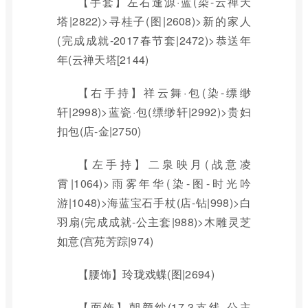
【手套】左右逢源·蓝(染-云禅天
塔|2822)>寻桂子(图|2608)>新的家人
(完成成就-2017春节套|2472)>恭送年
年(云禅天塔[2144)
【右手持】祥云舞·包(染-缥缈
轩|2998)>蓝瓷·包(缥缈轩|2992)>贵妇
扣包(店-金|2750)
【左手持】二泉映月(战意凌
霄|1064)>雨雾年华(染-图-时光吟
游|1048)>海蓝宝石手杖(店-钻|998)>白
羽扇(完成成就-公主套|988)>木雕灵芝
如意(宫苑芳踪|974)
【腰饰】玲珑戏蝶(图|2694)
【面饰】朝颜纱(17-3支线-公主