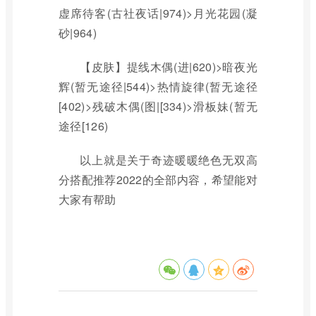
虚席待客(古社夜话|974)>月光花园(凝
砂|964)
【皮肤】提线木偶(进|620)>暗夜光
辉(暂无途径|544)>热情旋律(暂无途径
[402)>残破木偶(图|[334)>滑板妹(暂无
途径[126)
以上就是关于奇迹暖暖绝色无双高
分搭配推荐2022的全部内容，希望能对
大家有帮助