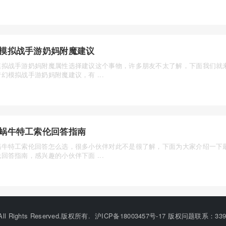
模拟战手游奶妈附魔建议
模拟战手游奶妈附魔属性选择建议这个事物，许多朋友不太了解，下面我们就
幻模拟战手游奶妈附魔建议，有 ...
蜗牛特工索伦回答指南
蜗牛特工索伦回答怎么选，很多小伙伴对此不是很了解，下面为大家介绍一下
回答指南，感兴趣的小伙伴下面 ...
©All Rights Reserved.版权所有.
沪ICP备18003457号-17
版权问题联系：33912