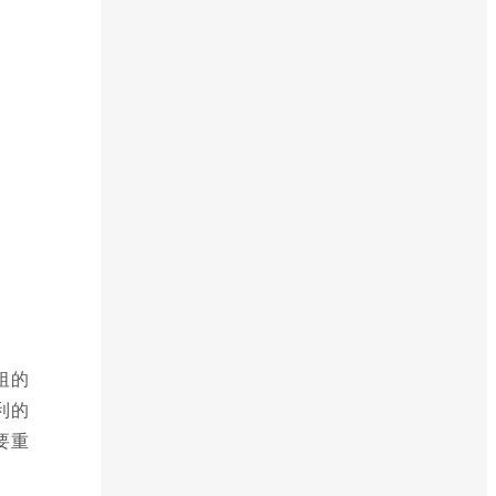
祖的
利的
要重