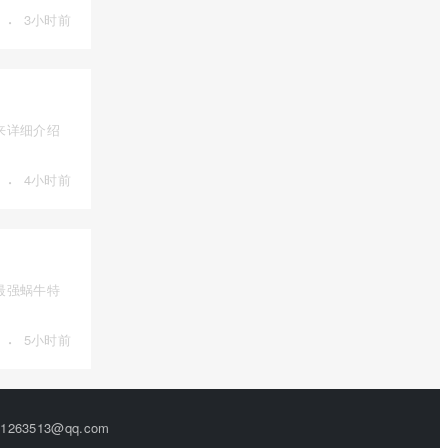
·
3小时前
来详细介绍
·
4小时前
最强蜗牛特
·
5小时前
63513@qq.com