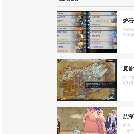
炉石
很多
说通灵
魔兽
对于
家详细
航海
航海
玩家在