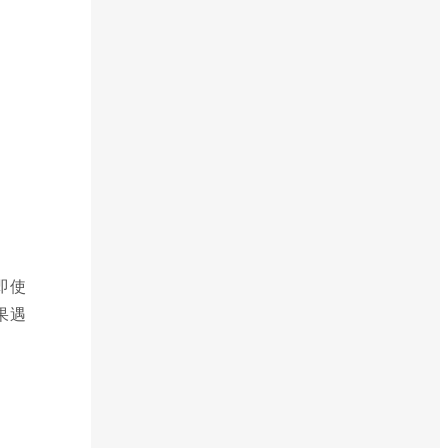
即使
果遇