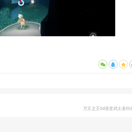
万王之王3d圣堂武士圣印