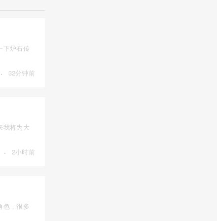
一下炉石传
·
32分钟前
来我将为大
·
2小时前
角色，很多