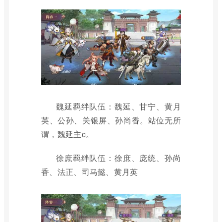
魏延羁绊队伍：魏延、甘宁、黄月
英、公孙、关银屏、孙尚香。站位无所
谓，魏延主c。
徐庶羁绊队伍：徐庶、庞统、孙尚
香、法正、司马懿、黄月英