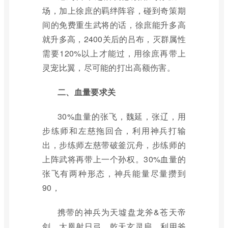
场，加上徐庶的羁绊阵容，碰到奇策期
间的免费重生武将的话，徐庶能升多高
就升多高，2400关后的吕布，灭群属性
需要120%以上才能过，用徐庶再带上
灵宠比翼，尽可能的打出高额伤害。
二、血量要求关
30%血量的张飞，魏延，张辽，用
步练师和左慈拖回合，利用神兵打输
出，步练师左慈带破釜沉舟，步练师的
上阵武将再带上一个孙权。30%血量的
张飞有两种形态，神兵能量尽量攒到
90，
携带的神兵为天墟盘龙斧&苍天帝
剑、太凰射日弓、乾天玄灵扇，利用斧