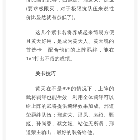
(要求极限灭，对于极限抗队伍来说性
价比显然就有点低了)。
这几个紫卡名将养成起来简易方便
且黄天好用，是成为黄天人、黄天魂的
首选卡，配合他们的上阵羁绊，能在
1v1打出不俗的成绩。
关卡技巧
黄天在不是6v6的情况下，上阵的
武将羁绊也能生效，利用全体羁绊可以
给上阵的武将提供羁绊效果加成。邢道
荣羁绊队伍：邢道荣、潘凤、袁绍、甄
姬、孙尚香、蔡文姬。站位无所谓，邢
道荣主输出，最好的装备给他。