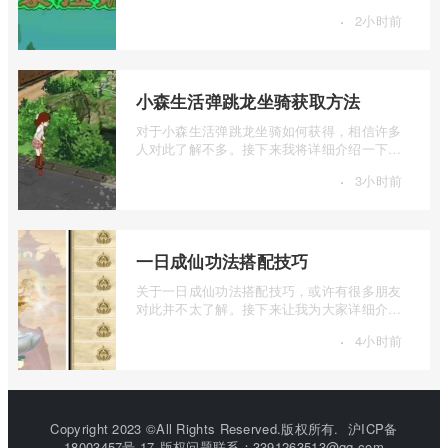
一下泰拉瑞亚1.4.3.1版本召唤师玩法介绍 ...
·
2小时前
小森生活弹跳龙坐骑获取方法
对于小森生活弹跳龙坐骑如何获得，相信许多
人对此了解不多。接下来我将详细介绍一下小
森生活弹跳龙坐骑获取方法的相关内容， ...
·
3小时前
一日成仙功法搭配技巧
关于一日成仙功法搭配技巧，或许有很多朋友
对此并不太了解。接下来让我为大家详细介绍
一下一日成仙功法怎么搭配，如果你对这 ...
·
4小时前
Copyright 2023 ©All Rights Reserved.版权所有.
沪ICP备
18003457号-17
版权问题联系：3391263513@qq.com