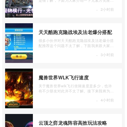
是很了解，下面为大家介绍一下元素方尖巫术
师加点技巧与建议，感兴趣的小伙伴下面 ...
·
2小时前
天天酷跑克隆战埃及法老爆分搭配
很多小伙伴对天天酷跑克隆战埃及法老爆分搭
配推荐这个问题不太了解，下面我来跟大家介
绍一下天天酷跑克隆战埃及法老爆分搭配 ...
·
3小时前
魔兽世界WLK飞行速度
关于魔兽世界wlk飞行坐骑速度是多少，也许
有不少朋友对此并不太了解。接下来我将为大
家详细介绍一下魔兽世界WLK飞行速度的相
·
4小时前
...
云顶之弈龙魂阵容高效玩法攻略