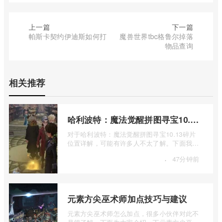
上一篇
下一篇
帕斯卡契约伊迪斯如何打
魔兽世界tbc格鲁尔掉落
物品查询
相关推荐
哈利波特：魔法觉醒拼图寻宝10.13碎片位置详解
对于哈利波特：魔法觉醒拼图寻宝10.13碎片
位置详解，可能有许多人不太了解。下面我将
为大家详细介绍一下哈利波特：魔法觉醒 ...
·
47分钟前
元素方尖巫术师加点技巧与建议
元素方尖巫术师怎么加点，很多小伙伴对此不