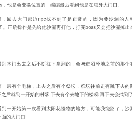
oss，他是会变换位置的，编编最后看到他是在塔外大门口。
沙漏，回去大门那边npc找不到了是正常的，因为要沙漏的人
死了。正确操作是先给他沙漏再打他，打完boss又会把沙漏掉出
遇到木门出去之后不断往下拿到的，会与进沼泽地之前的那个
面一层有个电梯，上去之后有个祭坛，祭坛往前走有跳下去的
之后就到一开始的村落 下去有个去地下的楼梯 再下去会找到
看到一开始第一次看到太阳花怪物的地方，可能我绕路了，沙
面的大门口!