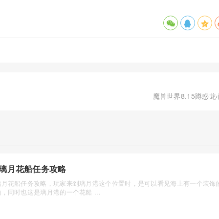
魔兽世界8.15蹲惑
璃月花船任务攻略
璃月花船任务攻略，玩家来到璃月港这个位置时，是可以看见海上有一个装饰
，同时也这是璃月港的一个花船 ...