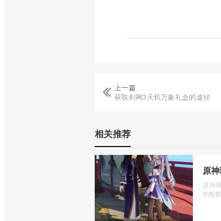
上一篇
获取剑网3天机万象礼盒的途径
相关推荐
原神
原神
的船舶