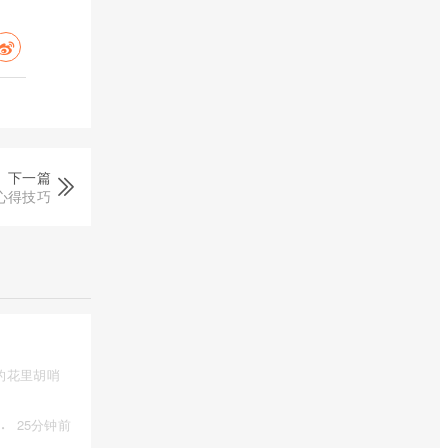
下一篇
龙心得技巧
的花里胡哨
·
25分钟前