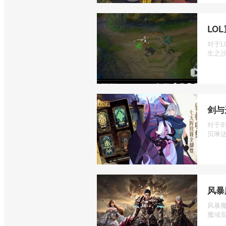
LO
对于
生之沙
剑与
对于
贝琳达
风暴
风暴
魔域安