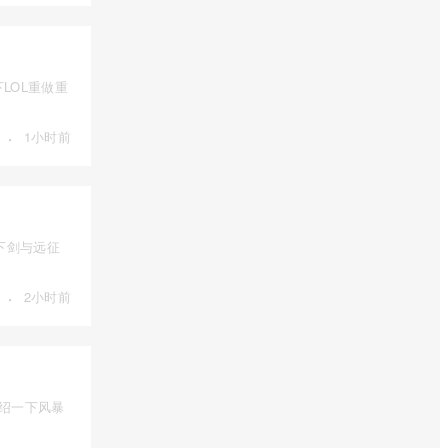
LOL重做重
·
1小时前
下剑与远征
·
2小时前
介绍一下风暴