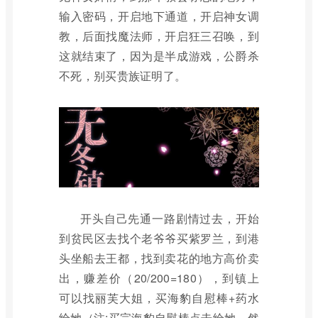
输入密码，开启地下通道，开启神女调
教，后面找魔法师，开启狂三召唤，到
这就结束了，因为是半成游戏，公爵杀
不死，别买贵族证明了。
开头自己先通一路剧情过去，开始
到贫民区去找个老爷爷买紫罗兰，到港
头坐船去王都，找到卖花的地方高价卖
出，赚差价（20/200=180），到镇上
可以找丽芙大姐，买海豹自慰棒+药水
给她（注:买完海豹自慰棒点击给她，然