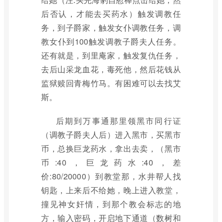
后否认，才能去买药水）触发调教任
务，到子爵家，触发女仆调教任务，调
教女仆到100触发调教子爵夫人任务。
还有就是，到里庵家，触发复仇任务，
去后山采龙血花，毒死他，然后花钱从
监狱赎回青梅竹马。有困难可以去找艾
斯。
后期到万事通那里领黑市同行证
（调教子爵夫人后）进入黑市，买黑市
币，总换巨龙药水，拿出去卖，（黑市
币:40，巨龙药水:40，差
价:80/20000）到教堂那，水井帮人找
钥匙，上来后不给她，晚上进入教堂，
撞见神女奸情，到那个教会标志的地
方，输入密码，开启地下通道（数树和