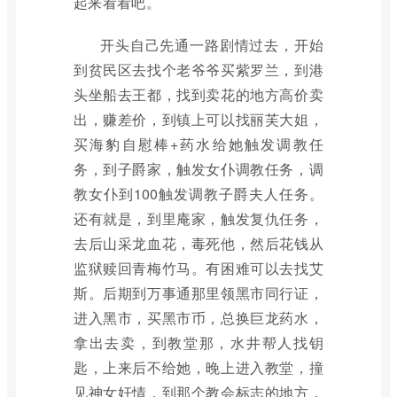
起来看看吧。
开头自己先通一路剧情过去，开始
到贫民区去找个老爷爷买紫罗兰，到港
头坐船去王都，找到卖花的地方高价卖
出，赚差价，到镇上可以找丽芙大姐，
买海豹自慰棒+药水给她触发调教任
务，到子爵家，触发女仆调教任务，调
教女仆到100触发调教子爵夫人任务。
还有就是，到里庵家，触发复仇任务，
去后山采龙血花，毒死他，然后花钱从
监狱赎回青梅竹马。有困难可以去找艾
斯。后期到万事通那里领黑市同行证，
进入黑市，买黑市币，总换巨龙药水，
拿出去卖，到教堂那，水井帮人找钥
匙，上来后不给她，晚上进入教堂，撞
见神女奸情，到那个教会标志的地方，