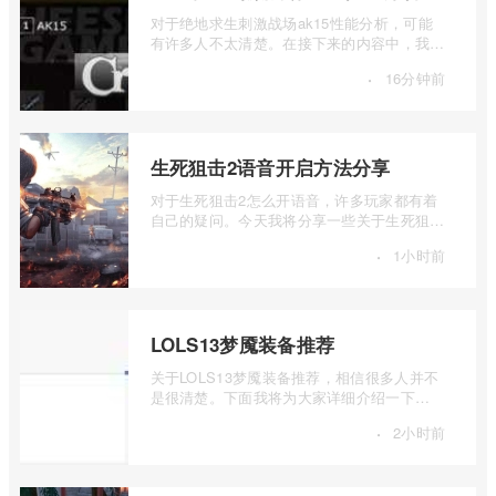
对于绝地求生刺激战场ak15性能分析，可能
有许多人不太清楚。在接下来的内容中，我将
详细介绍一下绝地求生刺激战场ak15怎么样
·
16分钟前
...
生死狙击2语音开启方法分享
对于生死狙击2怎么开语音，许多玩家都有着
自己的疑问。今天我将分享一些关于生死狙击
2语音开启方法分享的信息，希望能够为大 ...
·
1小时前
LOLS13梦魇装备推荐
关于LOLS13梦魇装备推荐，相信很多人并不
是很清楚。下面我将为大家详细介绍一下
LOLS13梦魇出装推荐，如果你对此感兴趣，
·
2小时前
可以 ...