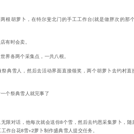
和两根胡萝卜，在特尔斐北门的手工工作台(就是做胖次的那个
法店有时会卖。
里世界各两个采集点，一共八根。
做祭典雪人，然后去活动界面直接领奖，两个胡萝卜去约村直
偷一个祭典雪人就完事了
丑无限对话，他每次就会送你8个雪，然后去约恩采集萝卜，随
工作台花8雪+2萝卜制作盛典雪人提交任务。