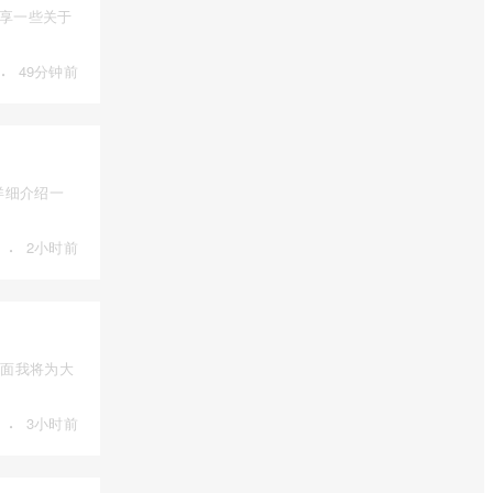
分享一些关于
·
49分钟前
详细介绍一
·
2小时前
下面我将为大
·
3小时前