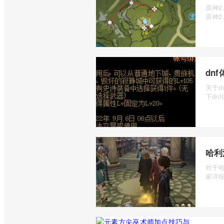
原神
原神2
dn
关于d
下dn
哈利
对于
家详细