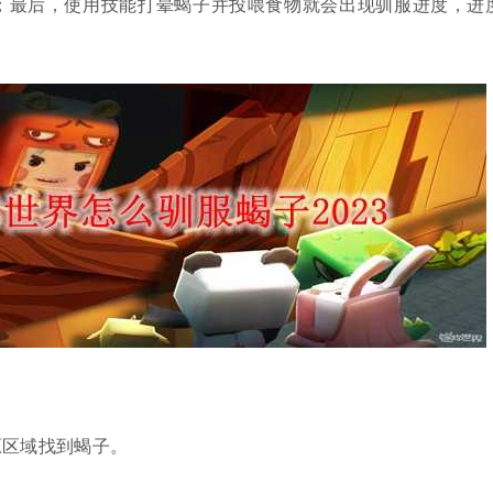
；最后，使用技能打晕蝎子并投喂食物就会出现驯服进度，进
原区域找到蝎子。