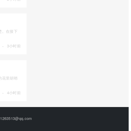
楚。在接下
·
3小时前
的花里胡哨
·
4小时前
63513@qq.com