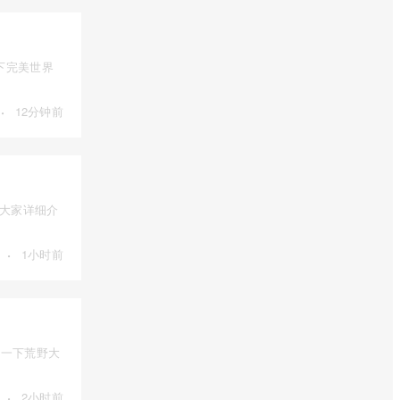
下完美世界
·
12分钟前
为大家详细介
·
1小时前
绍一下荒野大
·
2小时前