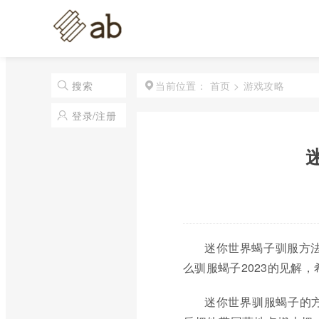
首页
>
游戏攻略
搜索
当前位置：
登录/注册
迷你世界蝎子驯服方法
么驯服蝎子2023的见解
迷你世界驯服蝎子的