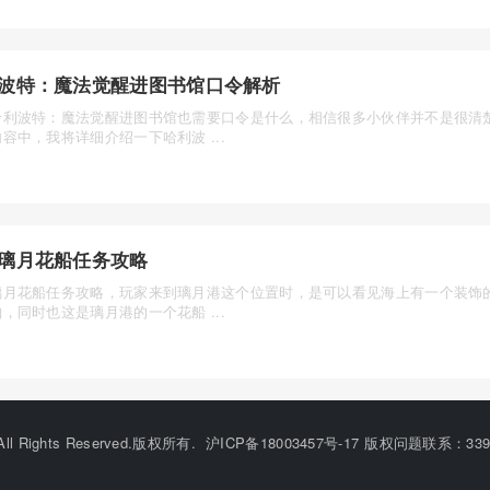
波特：魔法觉醒进图书馆口令解析
哈利波特：魔法觉醒进图书馆也需要口令是什么，相信很多小伙伴并不是很清
容中，我将详细介绍一下哈利波 ...
璃月花船任务攻略
璃月花船任务攻略，玩家来到璃月港这个位置时，是可以看见海上有一个装饰
，同时也这是璃月港的一个花船 ...
©All Rights Reserved.版权所有.
沪ICP备18003457号-17
版权问题联系：33912