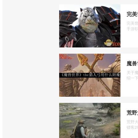
完美
完美
手游职
魔兽
关于
绍一下
荒野
荒野
镖客2