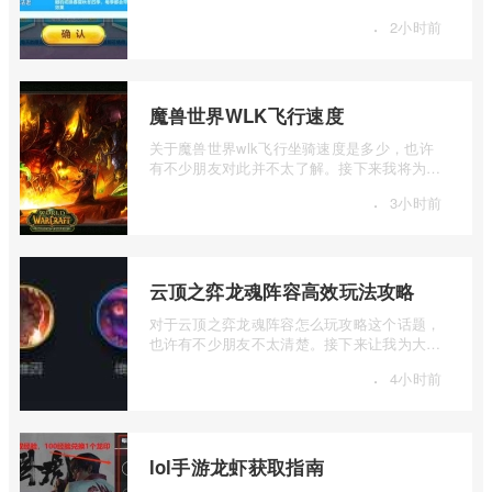
绍一下天天酷跑克隆战埃及法老爆分搭配 ...
·
2小时前
魔兽世界WLK飞行速度
关于魔兽世界wlk飞行坐骑速度是多少，也许
有不少朋友对此并不太了解。接下来我将为大
家详细介绍一下魔兽世界WLK飞行速度的相
·
3小时前
...
云顶之弈龙魂阵容高效玩法攻略
对于云顶之弈龙魂阵容怎么玩攻略这个话题，
也许有不少朋友不太清楚。接下来让我为大家
详细介绍一下云顶之弈龙魂阵容高效玩法 ...
·
4小时前
lol手游龙虾获取指南