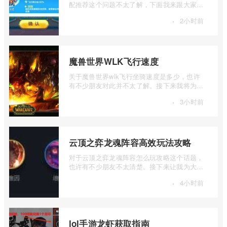
配推荐这个问题不太了解，下面我来跟大家介
绍一下天天酷跑克隆战埃及法老爆分搭配 ...
·
2小时前
魔兽世界WLK飞行速度
关于魔兽世界wlk飞行坐骑速度是多少，也许
有不少朋友对此并不太了解。接下来我将为大
家详细介绍一下魔兽世界WLK飞行速度的相
·
3小时前
...
云顶之弈龙魂阵容高效玩法攻略
对于云顶之弈龙魂阵容怎么玩攻略这个话题，
也许有不少朋友不太清楚。接下来让我为大家
详细介绍一下云顶之弈龙魂阵容高效玩法 ...
·
4小时前
lol手游龙虾获取指南