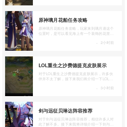
原神璃月花船任务攻略
原神璃月花船任务攻略，玩家来到璃月港这个
位置时，是可以看见海上有一个装饰的花里胡
哨的船舶，同时也这是璃月港的一个花船 ...
·
2小时前
LOL重生之沙费德提克皮肤展示
对于LOL重生之沙费德提克皮肤展示，许多伙
伴并不太了解，接下来我们将介绍一下LOL重
做重生之沙费德提克皮肤展示，有兴趣的伙
·
3小时前
...
剑与远征贝琳达阵容推荐
对于剑与远征贝琳达阵容推荐，相信许多人对
此了解不多。接下来我将详细介绍一下剑与远