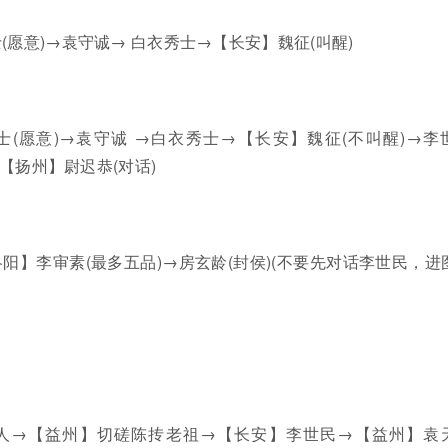
(愿意)→袁守诚→ 白衣秀士→【长安】魏征(叫醒)
(愿意)→袁守诚 →白衣秀士→【长安】魏征(不叫醒)→李
【扬州】尉迟恭(对话)
阳】李审素(最多五品)→房玄龄(封侯)(不要先对话李世民，进
人→【益州】切磋陈抟老祖→【长安】李世民→【益州】袁