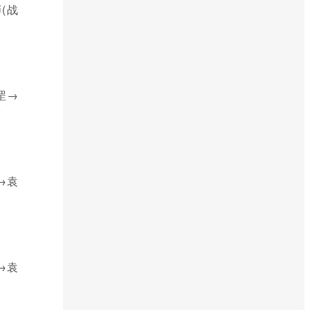
(战
罡→
福
→袁
→袁