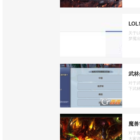
LO
关于L
梦魇出
武林
对于
下武林
魔兽
对于
大家详