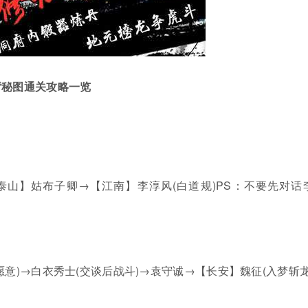
背秘图通关攻略一览
泰山】姑布子卿→【江南】李淳风(白道规)PS：不要先对话
愿意)→白衣秀士(交谈后战斗)→袁守诚→【长安】魏征(入梦斩龙