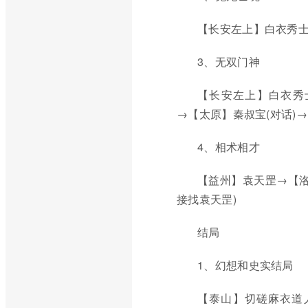
【长安左上】白衣秀士
3、无双门神
【长安左上】白衣秀士
→【太原】秦叔宝(对话)→
4、相术相才
【益州】袁天罡→【洛
接找袁天罡)
结局
1、幻想和史实结局
【泰山】切磋麻衣道