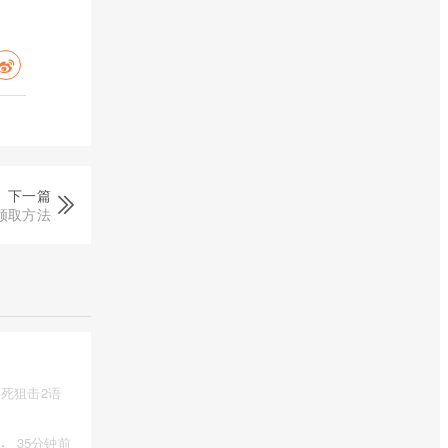
下一篇
领取方法
死狙击2语
·
35分钟前