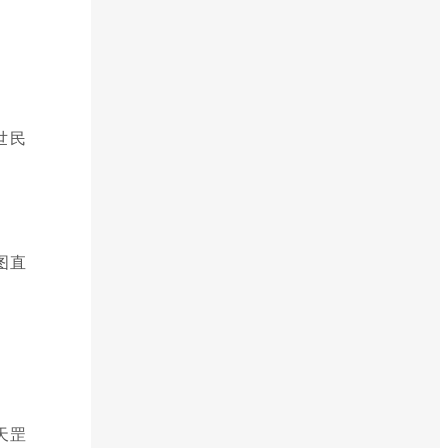
世民
图直
天罡