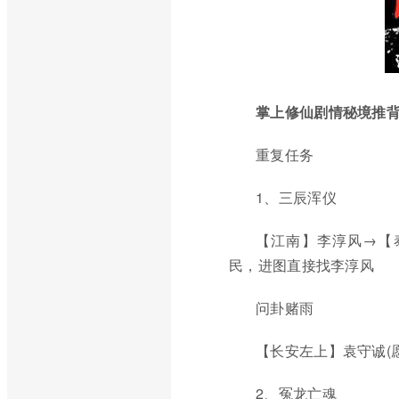
掌上修仙剧情秘境推
重复任务
1、三辰浑仪
【江南】李淳风→【
民，进图直接找李淳风
问卦赌雨
【长安左上】袁守诚(
2、冤龙亡魂