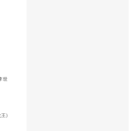
李世
王)