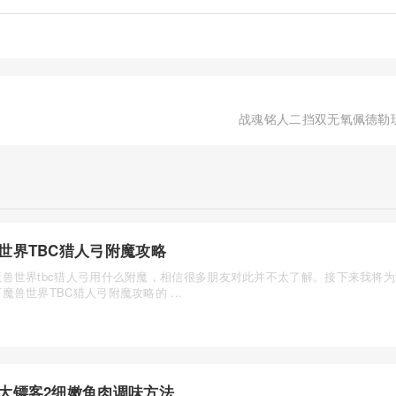
战魂铭人二挡双无氧佩德勒
世界TBC猎人弓附魔攻略
魔兽世界tbc猎人弓用什么附魔，相信很多朋友对此并不太了解。接下来我将
魔兽世界TBC猎人弓附魔攻略的 ...
大镖客2细嫩鱼肉调味方法