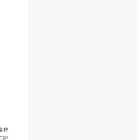
这种
开距