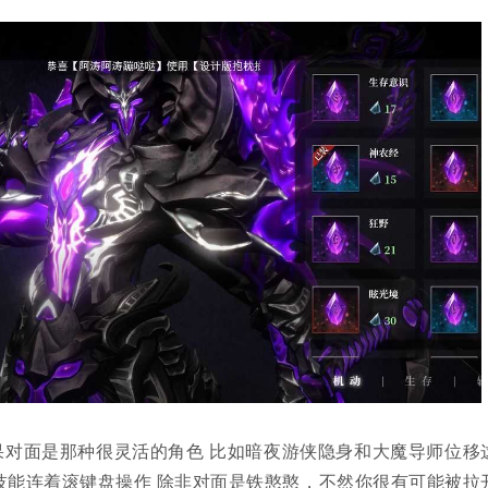
果对面是那种很灵活的角色 比如暗夜游侠隐身和大魔导师位移
技能连着滚键盘操作 除非对面是铁憨憨，不然你很有可能被拉