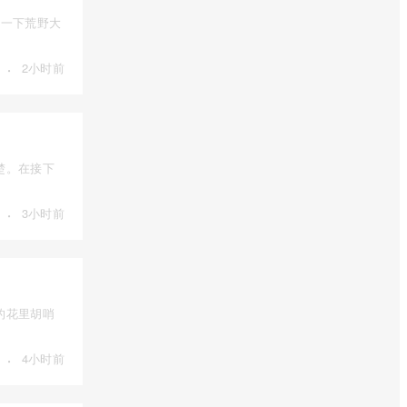
绍一下荒野大
·
2小时前
楚。在接下
·
3小时前
的花里胡哨
·
4小时前