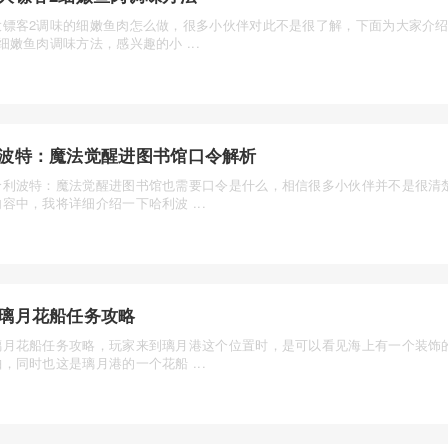
大镖客2调味的细嫩鱼肉怎么做，很多小伙伴对此不是很了解，下面为大家介
细嫩鱼肉调味方法，感兴趣的小 ...
波特：魔法觉醒进图书馆口令解析
哈利波特：魔法觉醒进图书馆也需要口令是什么，相信很多小伙伴并不是很清
容中，我将详细介绍一下哈利波 ...
璃月花船任务攻略
璃月花船任务攻略，玩家来到璃月港这个位置时，是可以看见海上有一个装饰
，同时也这是璃月港的一个花船 ...