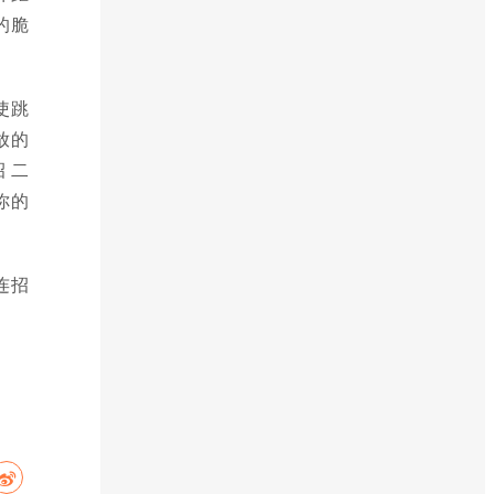
的脆
。
使跳
放的
 二
你的
连招