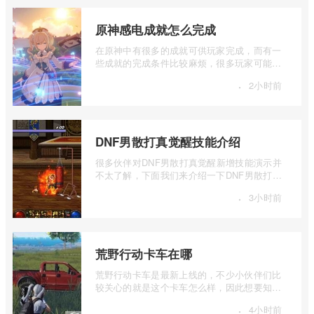
原神感电成就怎么完成
在原神中有很多的成就可供玩家完成，而有一
些成就的完成条件比较麻烦，很多玩家可能都
还不知道感电成就要怎么完成，下面我们 ...
·
2小时前
DNF男散打真觉醒技能介绍
很多伙伴对DNF男散打真觉醒新增技能演示并
不太了解，下面我们来介绍一下DNF男散打真
觉醒技能，有兴趣的伙伴可以一起来看看。
·
3小时前
...
荒野行动卡车在哪
荒野行动卡车是最新上线的，不少小伙伴们比
较关心的就是这个卡车怎么样，因此想要知道
的小伙伴们，就让小编给大家详细的讲讲 ...
·
4小时前