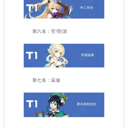
第六名：空/荧(岩
第七名：温迪