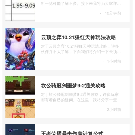
析一览可能了解不多。接下来我将为大家详细
解释一下诛仙手游稀有宠物与普通宠物对 ...
·
12分钟前
云顶之弈10.21猩红天神玩法攻略
对于云顶之弈10.21猩红天神玩法攻略，许多
伙伴并不太了解，下面我们将介绍一下云顶之
弈10.21猩红天神如何玩，有兴趣的伙伴可 ...
·
1小时前
坎公骑冠剑噩梦9-2通关攻略
对于坎公骑冠剑噩梦9-2通关攻略，许多玩家
都有着自己的疑问。在这里，我将分享一些关
于坎公骑冠剑噩梦9-2通关攻略的见解，希 ...
·
2小时前
王者荣耀暴击伤害计算公式