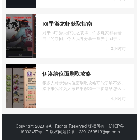
lol手游龙虾获取指南
对于lol手游龙虾怎么获得，许多玩家都有着
自己的疑问。今天我将分享一些关于lol手游
龙虾获取指南的信息，希望能够为大家解答
·
3小时前
...
伊洛纳位面刷取攻略
很多人对伊洛纳位面刷取攻略可能了解不多。
接下来我将为大家详细解释一下伊洛纳怎么刷
位面的相关内容，如果你对此感兴趣，欢 ...
·
4小时前
Copyright 2023 ©All Rights Reserved.版权所有.
沪ICP备
18003457号-17
版权问题联系：3391263513@qq.com