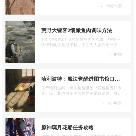
细介绍一下魔兽世界TBC猎人弓附魔攻略的
·
22分钟前
...
荒野大镖客2细嫩鱼肉调味方法
荒野大镖客2调味的细嫩鱼肉怎么做，很多小
伙伴对此不是很了解，下面为大家介绍一下荒
野大镖客2细嫩鱼肉调味方法，感兴趣的小 ...
·
1小时前
哈利波特：魔法觉醒进图书馆口令解析
关于哈利波特：魔法觉醒进图书馆也需要口令
是什么，相信很多小伙伴并不是很清楚。在接
下来的内容中，我将详细介绍一下哈利波 ...
·
2小时前
原神璃月花船任务攻略