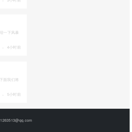
介绍一下风暴
·
4小时前
下面我们将
·
5小时前
63513@qq.com