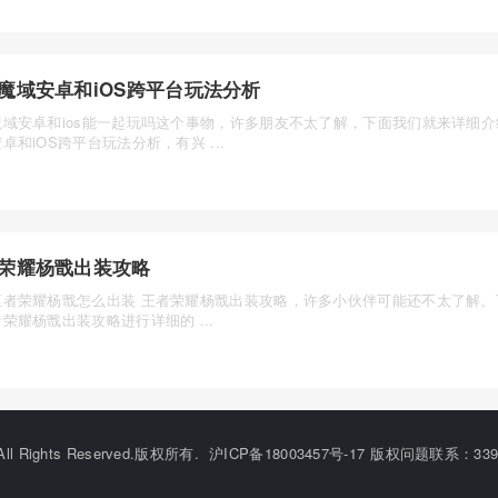
魔域安卓和iOS跨平台玩法分析
魔域安卓和ios能一起玩吗这个事物，许多朋友不太了解，下面我们就来详细
卓和iOS跨平台玩法分析，有兴 ...
荣耀杨戬出装攻略
王者荣耀杨戬怎么出装 王者荣耀杨戬出装攻略，许多小伙伴可能还不太了解。
荣耀杨戬出装攻略进行详细的 ...
©All Rights Reserved.版权所有.
沪ICP备18003457号-17
版权问题联系：33912