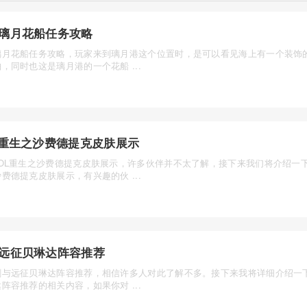
璃月花船任务攻略
璃月花船任务攻略，玩家来到璃月港这个位置时，是可以看见海上有一个装饰
，同时也这是璃月港的一个花船 ...
L重生之沙费德提克皮肤展示
LOL重生之沙费德提克皮肤展示，许多伙伴并不太了解，接下来我们将介绍一下
费德提克皮肤展示，有兴趣的伙 ...
远征贝琳达阵容推荐
剑与远征贝琳达阵容推荐，相信许多人对此了解不多。接下来我将详细介绍一
阵容推荐的相关内容，如果你对 ...