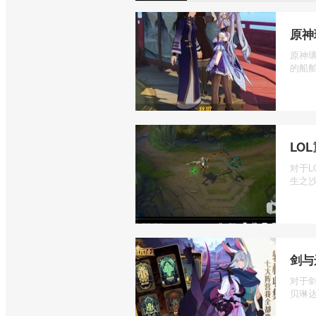
原神
原神
的船舶
LO
对于
生之沙
剑与
对于
贝琳达