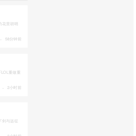
的花里胡哨
·
58分钟前
LOL重做重
·
2小时前
下剑与远征
·
3小时前