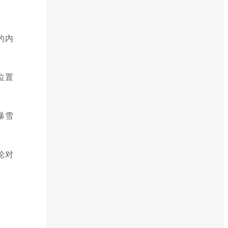
的内
位置
暴雪
轮对
。