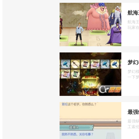
航海
航海
玩家在
梦幻
梦幻
一下梦
最强
最强
工索伦