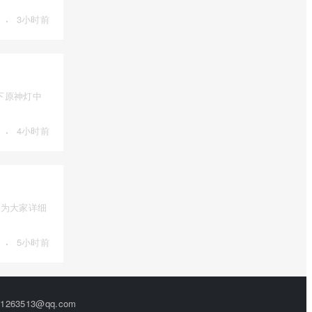
·
3小时前
下原神灯中
·
4小时前
我为大家详细
·
5小时前
63513@qq.com