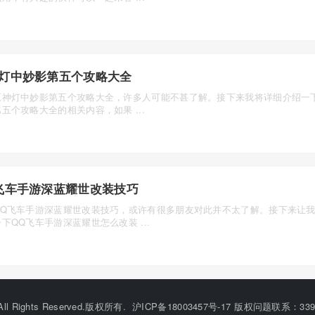
灯中妙影第五个攻略大全
原神灯中妙影第五个攻略大全，许多人可能不甚了解。接下来我将详细介绍一
五个攻略大全的相关内容，如果 ...
飞车手游深蓝耀世改装技巧
QQ飞车手游深蓝耀世改装技巧，或许有很多朋友对此并不太了解。接下来让
下QQ飞车手游深蓝耀世怎么改装 ...
©All Rights Reserved.版权所有.
沪ICP备18003457号-17
版权问题联系：33912