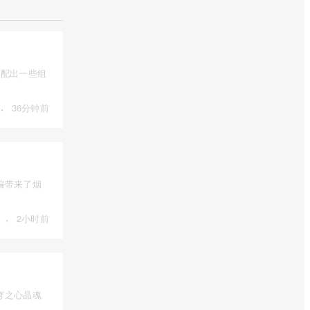
搭配出一些组
·
36分钟前
编带来了烟
·
2小时前
穹之心晶魂