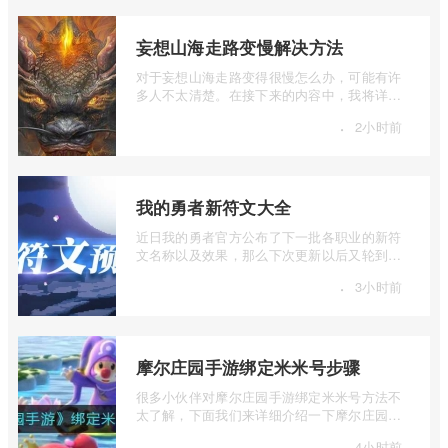
妄想山海走路变慢解决方法
对于妄想山海走路变得很慢怎么办，可能有许
多人不太清楚。在接下来的内容中，我将详细
介绍一下妄想山海走路变慢解决方法，如 ...
·
2小时前
我的勇者新符文大全
近日我的勇者官方公布了下一批各职业的新符
文名称以及效果，那么下次更新以后又轮到谁
崛起了呢？让我们大家一起来看一下吧。 ...
·
3小时前
摩尔庄园手游绑定米米号步骤
很多小伙伴对摩尔庄园手游绑定米米号方法不
太了解，下面我们来详细介绍一下摩尔庄园手
游绑定米米号步骤，有兴趣的小伙伴一起 ...
·
4小时前