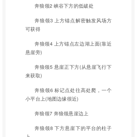
奔狼领2 峡谷下方的低破处
奔狼领3 上方锚点解密触发风场方
可获得
奔狼领4 上方锚点左边湖上面(靠近
悬崖旁)
奔狼领5 悬崖正下方(从悬崖飞行下
来获取)
奔狼领6 标记点处往高处爬，一个
小平台上(地图边缘很近)
奔狼领7 奔狼领悬崖边上
奔狼领8 下方悬崖下的平台的柱子
上