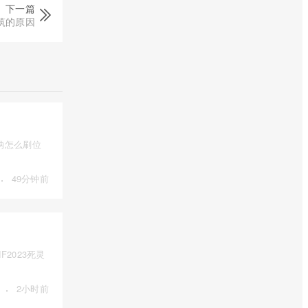
下一篇
筑的原因
纳怎么刷位
·
49分钟前
2023死灵
·
2小时前