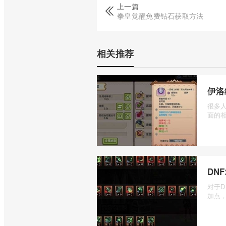
上一篇
拳皇觉醒免费钻石获取方法
相关推荐
伊洛
很多
面的相
DN
对于D
加点，