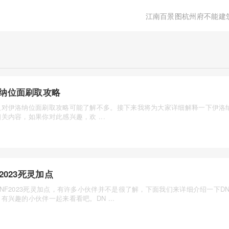
江南百景图杭州府不能建
纳位面刷取攻略
人对伊洛纳位面刷取攻略可能了解不多。接下来我将为大家详细解释一下伊洛
关内容，如果你对此感兴趣，欢 ...
F2023死灵加点
NF2023死灵加点，有许多小伙伴并不是很了解，下面我们来详细介绍一下DNF
有兴趣的小伙伴一起来看看吧。DN ...