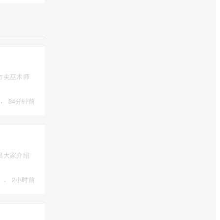
方尖巫术师
·
34分钟前
跟大家介绍
·
2小时前