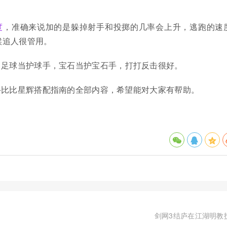
度
，准确来说加的是躲掉射手和投掷的几率会上升，逃跑的速
候追人很管用。
，足球当护球手，宝石当护宝石手，打打反击很好。
斗比比星辉搭配指南的全部内容，希望能对大家有帮助。
剑网3结庐在江湖明教