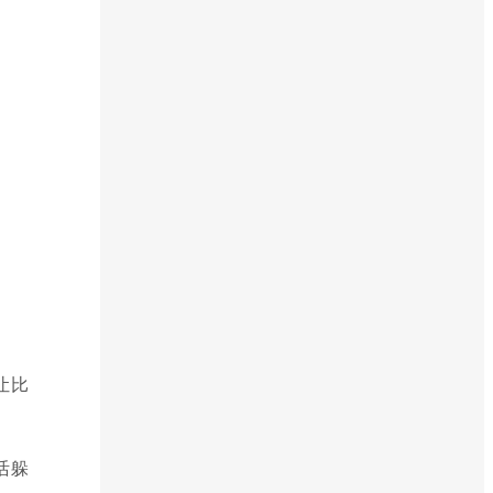
让比
活躲