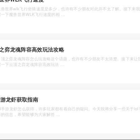
魔兽世界wlk飞行坐骑速度是多少，也许有不少朋友对此并不太了解。接下来
一下魔兽世界WLK飞行速度的相 ...
之弈龙魂阵容高效玩法攻略
云顶之弈龙魂阵容怎么玩攻略这个话题，也许有不少朋友不太清楚。接下来让
一下云顶之弈龙魂阵容高效玩法 ...
l手游龙虾获取指南
ol手游龙虾怎么获得，许多玩家都有着自己的疑问。今天我将分享一些关于lo
的信息，希望能够为大家解答 ...