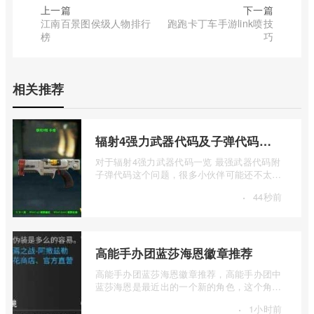
上一篇
下一篇
江南百景图侯级人物排行
跑跑卡丁车手游link喷技
榜
巧
相关推荐
辐射4强力武器代码及子弹代码一览
对于辐射4强力武器代码一览 最强武器代码附
子弹代码这个问题，很多小伙伴可能还不太了
解，下面我来和大家介绍一下辐射4强力 ...
·
44秒前
高能手办团蓝莎海恩徽章推荐
高能手办团蓝莎海恩徽章推荐，高能手办团中
蓝莎海恩是最近出的一个新的角色，这个角色
的强度还是可以的，不过有的玩家不知道 ...
·
1小时前