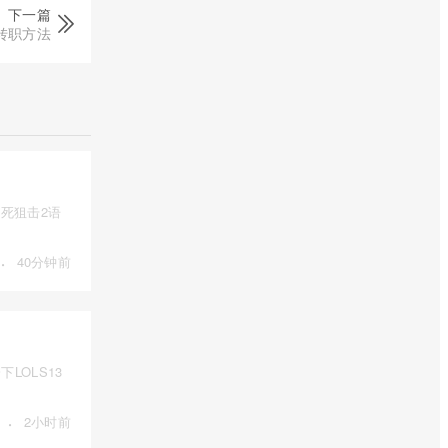
下一篇
转职方法
死狙击2语
·
40分钟前
LOLS13
·
2小时前