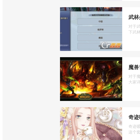
武林
对于
下武林
魔兽
对于
大家详
奇迹
奇迹
这个套