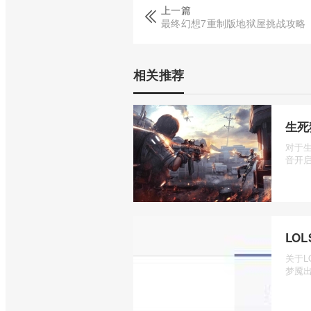
上一篇
最终幻想7重制版地狱屋挑战攻略
相关推荐
生死
对于
音开启
LO
关于L
梦魇出