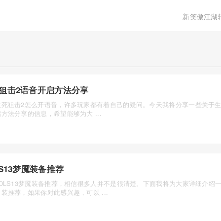
新笑傲江湖
狙击2语音开启方法分享
生死狙击2怎么开语音，许多玩家都有着自己的疑问。今天我将分享一些关于生
方法分享的信息，希望能够为大 ...
LS13梦魇装备推荐
OLS13梦魇装备推荐，相信很多人并不是很清楚。下面我将为大家详细介绍一下
装推荐，如果你对此感兴趣，可以 ...