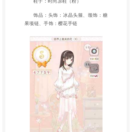
鞋子：时尚凉鞋（粉）
饰品：头饰：冰晶头箍、颈饰：糖
果项链、手饰：樱花手链