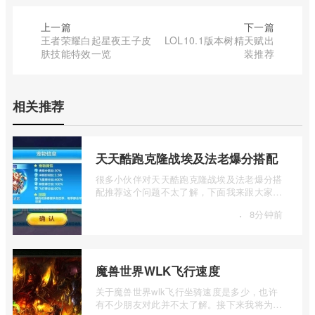
上一篇
下一篇
王者荣耀白起星夜王子皮
LOL10.1版本树精天赋出
肤技能特效一览
装推荐
相关推荐
天天酷跑克隆战埃及法老爆分搭配
很多小伙伴对天天酷跑克隆战埃及法老爆分搭
配推荐这个问题不太了解，下面我来跟大家介
绍一下天天酷跑克隆战埃及法老爆分搭配 ...
·
8分钟前
魔兽世界WLK飞行速度
关于魔兽世界wlk飞行坐骑速度是多少，也许
有不少朋友对此并不太了解。接下来我将为大