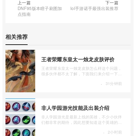
上一篇
下一篇
DNF95版本瞎子刷图加
lol手游诺手最强出装推荐
点指南
相关推荐
王者荣耀东皇太一烛龙皮肤评价
王者荣耀东皇太一烛龙皮肤怎么样这个问题，
很多伙伴都不太了解，下面我们来介绍一下王
者荣耀东皇太一烛龙皮肤评价，有兴趣的 ...
·
31分钟前
非人学园游光技能及出装介绍
非人学园游光是最新上线的英雄，不少小伙伴
们都非常的期待，因此想要知道这个英雄的技
能，因此想要知道的小伙伴们，就让小编 ...
·
2小时前