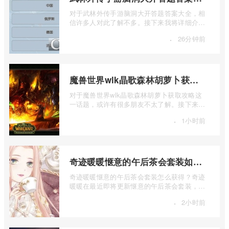
对于武林外传手游脑洞大开答题答案大全，相
信许多人对此了解不多。接下来我将详细介绍
一下武林外传手游脑洞大开答题答案大全 ...
·
26分钟前
魔兽世界wlk晶歌森林胡萝卜获取攻略
对于魔兽世界wlk晶歌森林胡萝卜获取攻略这
一话题，或许有很多朋友不太了解。接下来让
我为大家详细介绍一下魔兽世界wlk晶歌森 ...
·
1小时前
奇迹暖暖惬意的午后茶会套装如何获得
奇迹暖暖惬意的午后茶会套装怎么获得？奇迹
暖暖在最近即将更新惬意的午后茶会套装，那
么这个套装怎么样呢，是不是值得我们入 ...
·
2小时前