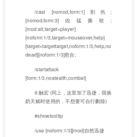
/cast [nomod,form:1]割伤;
[nomod,form:3]凶猛撕咬;
[mod:alt,target=player]
[noform:1/3,target=mouseover,help]
[target=targettarget,noform:1/3,help,no
dead][noform:1/3]愈合;
/startattack
[form:1/3,nostealth,combat]
9.触宏 (同上，这里加了迅捷，我换
奶天赋时使用的，不想要可自行删除)
#showtooltip
/use [noform:1/3][mod]自然迅捷