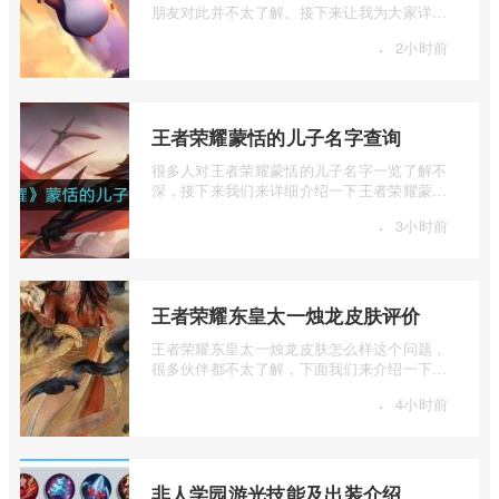
朋友对此并不太了解。接下来让我为大家详细
介绍一下lol云顶之弈强力阵容推荐，如果 ...
·
2小时前
王者荣耀蒙恬的儿子名字查询
很多人对王者荣耀蒙恬的儿子名字一览了解不
深，接下来我们来详细介绍一下王者荣耀蒙恬
的儿子名字查询，有兴趣的朋友一起来看 ...
·
3小时前
王者荣耀东皇太一烛龙皮肤评价
王者荣耀东皇太一烛龙皮肤怎么样这个问题，
很多伙伴都不太了解，下面我们来介绍一下王
者荣耀东皇太一烛龙皮肤评价，有兴趣的 ...
·
4小时前
非人学园游光技能及出装介绍