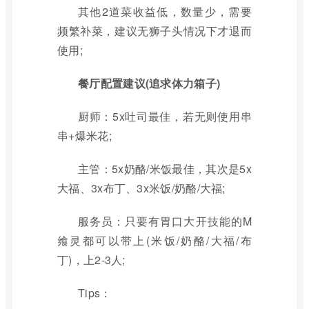
其他2道菜收益低，数量少，需要
频繁补菜，建议无狮子头情况下才退而
使用;
餐厅配置建议(追求体力箱子)
厨师：5x吐司最佳，若无则使用串
串+爆米花;
主管：5x奶酪/米饭最佳，其次是5x
大福、3x布丁、3x米饭/奶酪/大福;
服务员：只要有胃口大开技能的M
飨灵都可以带上(米饭/奶酪/大福/布
丁)，上2-3人;
Tips：