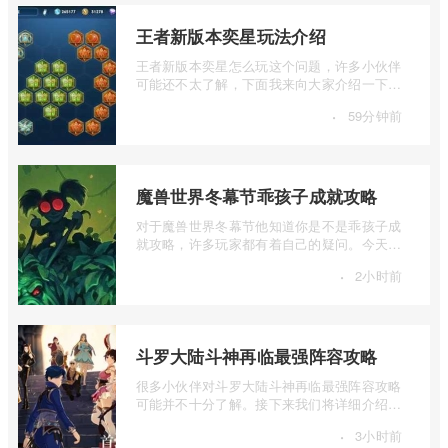
王者新版本奕星玩法介绍
王者新版本奕星怎么玩这个问题，许多小伙伴
可能还不太了解，下面我来向大家介绍一下王
者新版本奕星玩法介绍，如果你对这个感 ...
·
59分钟前
魔兽世界冬幕节乖孩子成就攻略
对于魔兽世界冬幕节他知道你是不是乖孩子成
就攻略，许多玩家都有着自己的疑问。今天我
将分享一些关于魔兽世界冬幕节乖孩子成 ...
·
2小时前
斗罗大陆斗神再临最强阵容攻略
很多小伙伴对斗罗大陆斗神再临最强阵容攻略
可能并不十分了解。接下来我们将详细介绍一
下斗罗大陆斗神再临最强阵容攻略的相关 ...
·
3小时前