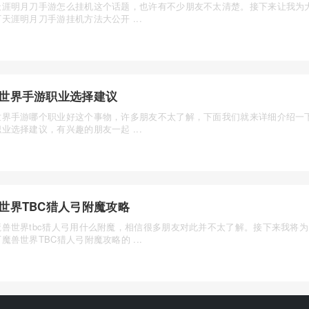
天涯明月刀手游怎么挂机这个话题，也许有不少朋友不太清楚。接下来让我为
天涯明月刀手游挂机方法大公开 ...
世界手游职业选择建议
世界手游哪个职业好这个事物，许多朋友不太了解，下面我们就来详细介绍一
业选择建议，有兴趣的朋友一起 ...
世界TBC猎人弓附魔攻略
魔兽世界tbc猎人弓用什么附魔，相信很多朋友对此并不太了解。接下来我将
魔兽世界TBC猎人弓附魔攻略的 ...