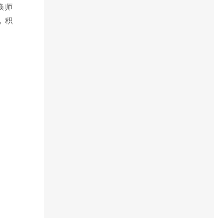
唤师
，积