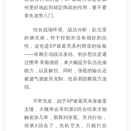
何更好地起到稳定阵容的作用，要不要
拿先攻带八门。
结合战场环境、战法分析：队伍里
的俩兄弟，对于控制并没有很好的抗
性，这也是SP诸葛亮系列阵容的短板
——依赖主动战法发动。初步想法是通
过携带 草船借箭，来大幅提升队伍抗揍
能力，以及解控。同时，张苞的输出还
被盛气凌敌所克制，也容易阻断我方连
招。
不带先攻：由于SP诸葛亮本身速度
太慢，大概率会等到第2回合结束才能
触发加几率，那再到张苞、关兴行动，
得第3回合了，先机尽失。只能打后