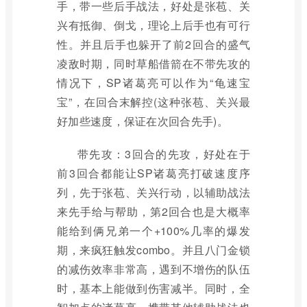
手，带一些后手战法，好处是张苞、关
兴有抵御、倒戈，理论上后手也有可行
性。并且后手也躲开了前2回合的盛气
凌敌时期，同时草船借箭在不带先攻的
情况下，SP诸葛亮可以作为“龟速宝
宝”，在回合末解控(这种张苞、关兴最
好加些速度，保证在次回合先手)。
带先攻：3回合的先攻，好处在于
前3回合都能让SP诸葛亮打破速度序
列，先于张苞、关兴行动，以辅助战法
来先手给与帮助，第2回合也是大概率
能给到俩兄弟一个+100%几率的爆发
期，来疯狂触发combo。并且八门金锁
的减伤效率非常高，遇到不增伤的队伍
时，基本上能做到伤害减半。同时，全