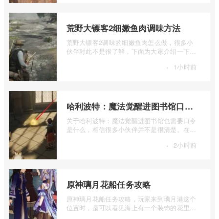
荒野大镖客2细嫩鱼肉调味方法
荒野大镖客2调味的细嫩鱼肉怎么做，很多小
伙伴对此不是很了解，下面为大家介绍一下荒
野大镖客2细嫩鱼肉调味方法，感兴趣的小 ...
·
1小时前
哈利波特：魔法觉醒进图书馆口令解析
关于哈利波特：魔法觉醒进图书馆也需要口令
是什么，相信很多小伙伴并不是很清楚。在接
下来的内容中，我将详细介绍一下哈利波 ...
·
2小时前
原神璃月花船任务攻略
原神璃月花船任务攻略，玩家来到璃月港这个
位置时，是可以看见海上有一个装饰的花里胡
哨的船舶，同时也这是璃月港的一个花船 ...